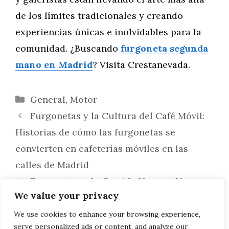
de los límites tradicionales y creando
experiencias únicas e inolvidables para la
comunidad. ¿Buscando
furgoneta segunda
mano en Madrid
? Visita Crestanevada.
Categorías
General
,
Motor
Furgonetas y la Cultura del Café Móvil:
Historias de cómo las furgonetas se
convierten en cafeterías móviles en las
calles de Madrid
Furgonetas y la Comida Vegana: Un
We value your privacy
vistazo a cómo las furgonetas se utilizan
para promocionar y vender comida vegana
We use cookies to enhance your browsing experience,
serve personalized ads or content, and analyze our