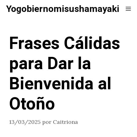
Saltar
Yogobiernomisushamayaki
Me
al
contenido
Frases Cálidas
para Dar la
Bienvenida al
Otoño
13/03/2025
por
Caitriona