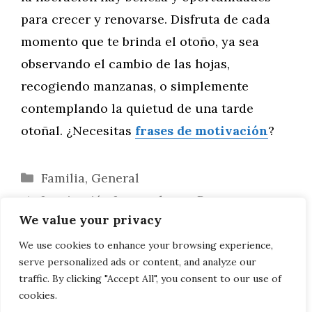
para crecer y renovarse. Disfruta de cada
momento que te brinda el otoño, ya sea
observando el cambio de las hojas,
recogiendo manzanas, o simplemente
contemplando la quietud de una tarde
otoñal. ¿Necesitas
frases de motivación
?
Categorías
Familia
,
General
Inspiración Invernal para Renovar
We value your privacy
Energías y Metas
Citas Refrescantes para Disfrutar y
We use cookies to enhance your browsing experience,
serve personalized ads or content, and analyze our
Refrescar el Verano
traffic. By clicking "Accept All", you consent to our use of
cookies.