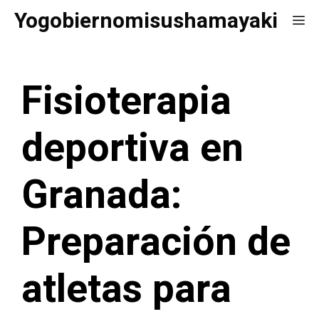
Saltar
Yogobiernomisushamayaki
Me
al
contenido
Fisioterapia
deportiva en
Granada:
Preparación de
atletas para