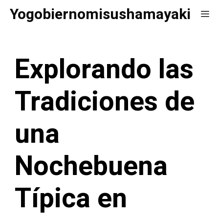
Saltar
Yogobiernomisushamayaki
Me
al
contenido
Explorando las
Tradiciones de
una
Nochebuena
Típica en