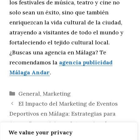
los festivales de música, teatro y cine no
solo sean un éxito, sino que también
enriquezcan la vida cultural de la ciudad,
atrayendo a visitantes de todo el mundo y
fortaleciendo el tejido cultural local.
¿Buscas una agencia en Málaga? Te
recomendamos la
agencia publicidad
Málaga Andar
.
Categorías
General
,
Marketing
El Impacto del Marketing de Eventos
Deportivos en Málaga: Estrategias para
Atraer Competiciones Internacionales y
We value your privacy
Promover un Estilo de Vida Activo