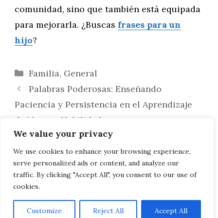
comunidad, sino que también está equipada
para mejorarla. ¿Buscas
frases para un
hijo
?
Categorías
Familia
,
General
Palabras Poderosas: Enseñando
Paciencia y Persistencia en el Aprendizaje
de Nuevas Habilidades
We value your privacy
Sembrando Líderes: Palabras de
Sabiduría para Preparar a los Niños para el
We use cookies to enhance your browsing experience,
serve personalized ads or content, and analyze our
Liderazgo y la Colaboración
traffic. By clicking "Accept All", you consent to our use of
cookies.
Customize
Reject All
Accept All
AVISO LEGAL, POLITICA DE PRIVACIDAD, COOKIES