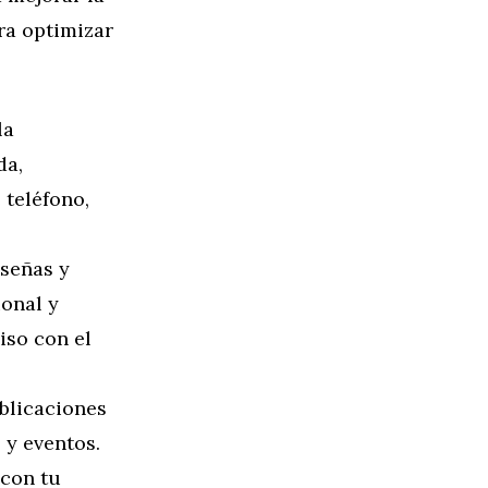
ra optimizar
la
da,
 teléfono,
eseñas y
ional y
iso con el
ublicaciones
 y eventos.
 con tu