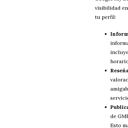
visibilidad e
tu perfil:
Inform
informa
incluy
horario
Reseña
valora
amigab
servici
Public
de GMB 
Esto m