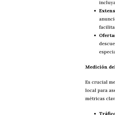
incluya
Extens
anunci
facilit
Oferta
descuen
especia
Medición de
Es crucial m
local para as
métricas clav
Tráfic