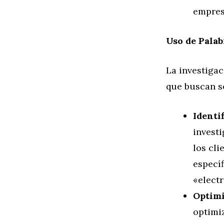
empres
Uso de Palab
La investigac
que buscan s
Identi
investi
los cli
especí
«electr
Optimi
optimiz