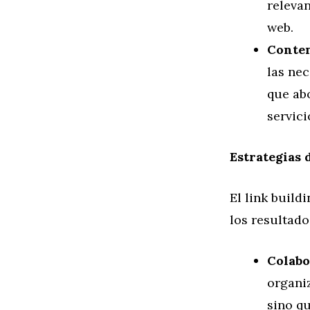
relevan
web.
Conten
las nec
que ab
servici
Estrategias 
El link buildi
los resultado
Colabo
organi
sino q