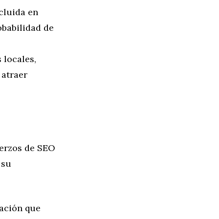
cluida en
obabilidad de
 locales,
 atraer
uerzos de SEO
 su
cación que