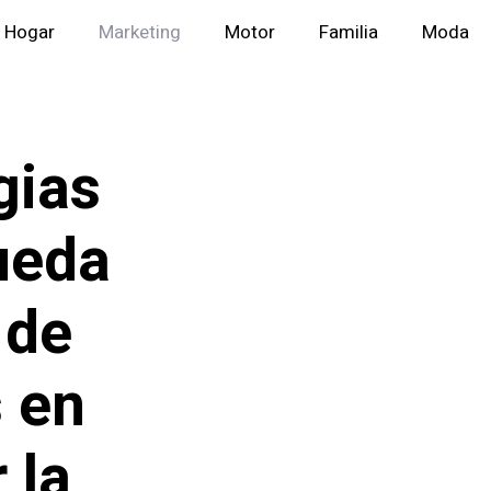
Hogar
Marketing
Motor
Familia
Moda
gias
ueda
 de
 en
 la