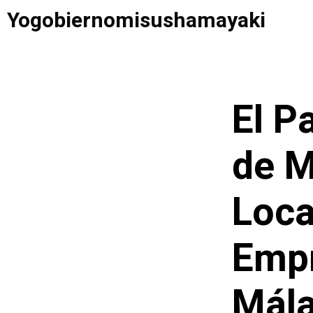
Saltar
Yogobiernomisushamayaki
al
contenido
El P
de M
Loca
Empr
Mála