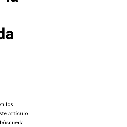
da
en los
ste artículo
e búsqueda