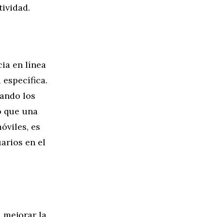
tividad.
ia en línea
 específica.
uando los
o que una
óviles, es
arios en el
 mejorar la