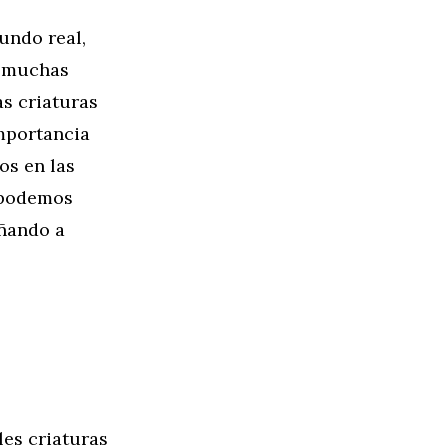
undo real,
e muchas
as criaturas
importancia
os en las
, podemos
eñando a
les criaturas