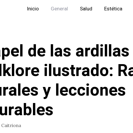
Inicio
General
Salud
Estética
apel de las ardillas
olklore ilustrado: R
urales y lecciones
urables
r
Caitriona