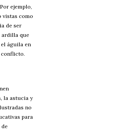
 Por ejemplo,
o vistas como
ia de ser
 ardilla que
 el águila en
conflicto.
enen
 la astucia y
ilustradas no
ucativas para
 de