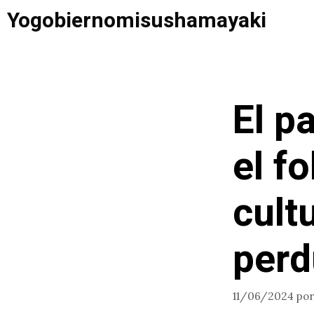
Saltar
Yogobiernomisushamayaki
al
contenido
El p
el f
cult
perd
11/06/2024
po