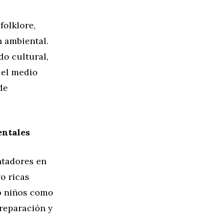
folklore,
n ambiental.
do cultural,
 el medio
de
entales
ntadores en
o ricas
to niños como
preparación y