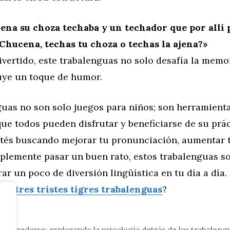
na su choza techaba y un techador que por allí 
 Chucena, techas tu choza o techas la ajena?»
vertido, este trabalenguas no solo desafía la memor
uye un toque de humor.
guas no son solo juegos para niños; son herramient
que todos pueden disfrutar y beneficiarse de su prác
stés buscando mejorar tu pronunciación, aumentar t
mplemente pasar un buen rato, estos trabalenguas s
ar un poco de diversión lingüística en tu día a día.
bre
tres tristes tigres trabalenguas
?
eral
e enredarse: explorando la psicología detrás de los trabaleng