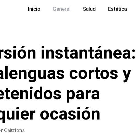
Inicio
General
Salud
Estética
rsión instantánea:
alenguas cortos y
etenidos para
quier ocasión
or
Caitriona