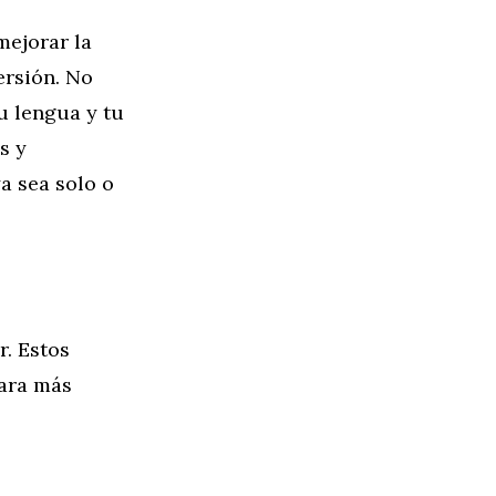
mejorar la
ersión. No
u lengua y tu
s y
a sea solo o
r. Estos
para más