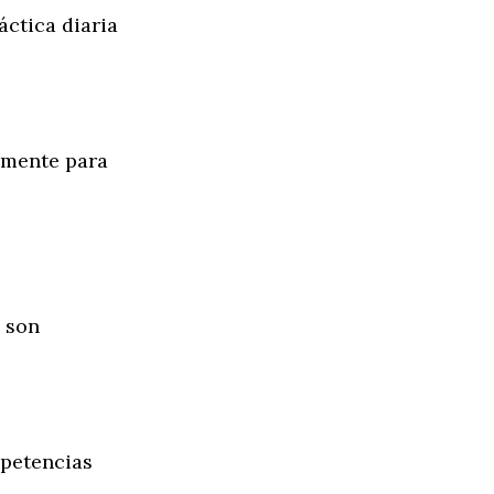
áctica diaria
 mente para
s son
mpetencias