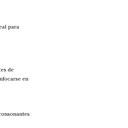
eal para
tes de
enfocarse en
 consonantes