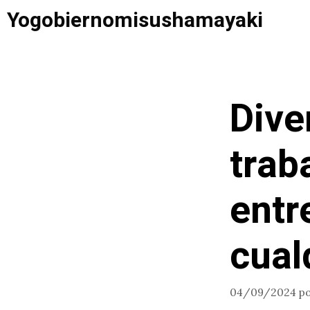
Saltar
Yogobiernomisushamayaki
al
contenido
Dive
trab
entr
cual
04/09/2024
p