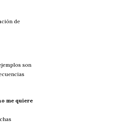
lación de
ejemplos son
secuencias
no me quiere
uchas