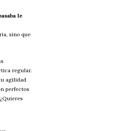
pasaba le
ia, sino que
as
tica regular.
u agilidad
on perfectos
 ¿Quieres
uas