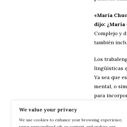
«María Chuce
dijo: ¿María
Complejo y di
también incl
Los trabalen
lingüísticas 
Ya sea que e
mental, o si
para incorpor
saber más so
We value your privacy
We use cookies to enhance your browsing experience,
Categorías
Familia
,
Gen
serve personalized ads or content, and analyze our
El encanto d