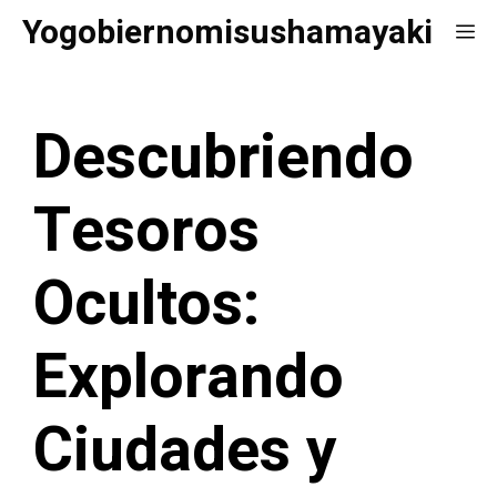
Saltar
Yogobiernomisushamayaki
Me
al
contenido
Descubriendo
Tesoros
Ocultos:
Explorando
Ciudades y