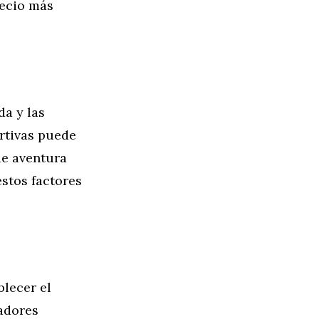
recio más
a y las
rtivas puede
de aventura
stos factores
blecer el
radores