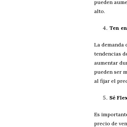
pueden aument
alto.
Ten en
La demanda d
tendencias d
aumentar dur
pueden ser m
al fijar el pr
Sé Fle
Es importante
precio de ve