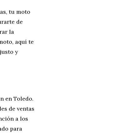
as, tu moto
urarte de
rar la
moto, aquí te
justo y
ón en Toledo.
les de ventas
nción a los
ado para