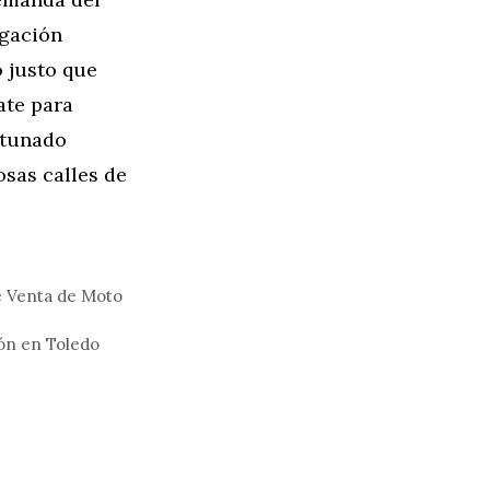
igación
 justo que
ate para
rtunado
osas calles de
de Venta de Moto
ón en Toledo