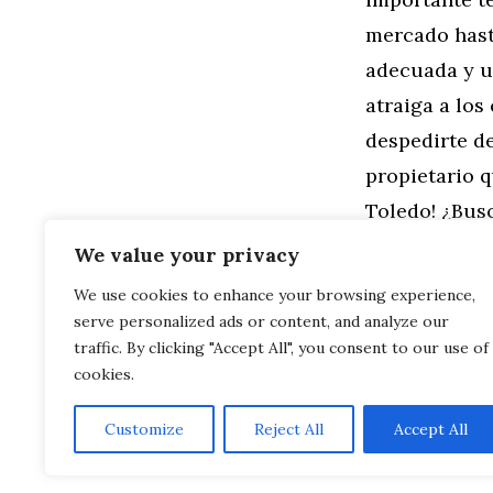
mercado hasta
adecuada y u
atraiga a los
despedirte d
propietario q
Toledo! ¿Bus
We value your privacy
Categorías
General
,
Mo
We use cookies to enhance your browsing experience,
Capturando l
serve personalized ads or content, and analyze our
Usada en Toled
Avanzando h
traffic. By clicking "Accept All", you consent to our use of
cookies.
Customize
Reject All
Accept All