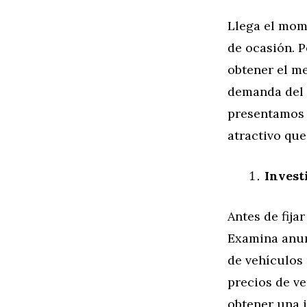
Llega el mom
de ocasión. P
obtener el me
demanda del m
presentamos 
atractivo que
Invest
Antes de fija
Examina anun
de vehículos 
precios de v
obtener una i