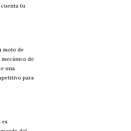
n cuenta tu
tu moto de
Un mecánico de
te una
mpetitivo para
 es
demanda del