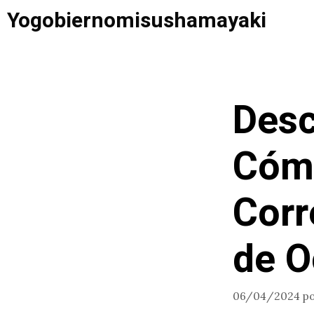
Saltar
Yogobiernomisushamayaki
al
contenido
Desc
Cómo
Corr
de O
06/04/2024
p