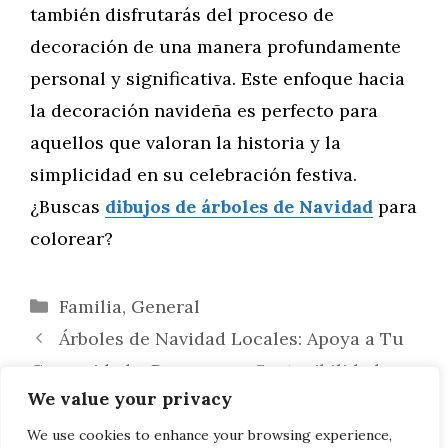
también disfrutarás del proceso de
decoración de una manera profundamente
personal y significativa. Este enfoque hacia
la decoración navideña es perfecto para
aquellos que valoran la historia y la
simplicidad en su celebración festiva.
¿Buscas
dibujos de árboles de Navidad
para
colorear?
Categorías
Familia
,
General
Árboles de Navidad Locales: Apoya a Tu
Comunidad y Decora con Sostenibilidad
We value your privacy
Árboles de Navidad Temáticos:
Celebrando los Equipos Deportivos
We use cookies to enhance your browsing experience,