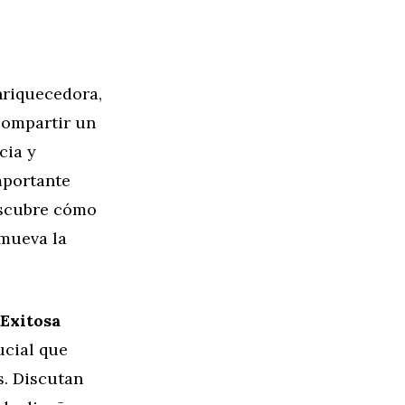
nriquecedora,
compartir un
cia y
mportante
escubre cómo
omueva la
 Exitosa
ucial que
s. Discutan