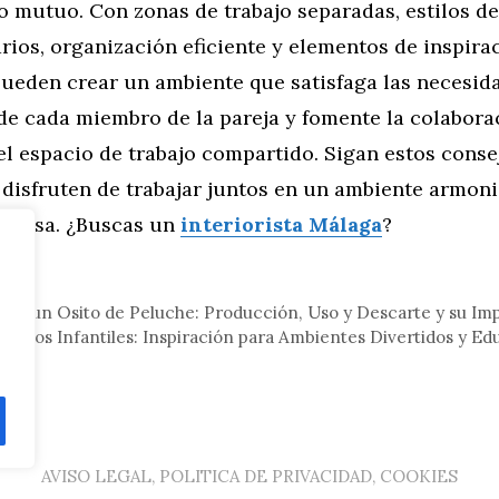
 mutuo. Con zonas de trabajo separadas, estilos d
ios, organización eficiente y elementos de inspira
pueden crear un ambiente que satisfaga las necesid
de cada miembro de la pareja y fomente la colaborac
el espacio de trabajo compartido. Sigan estos conse
 disfruten de trabajar juntos en un ambiente armon
n casa. ¿Buscas un
interiorista Málaga
?
gar
a de un Osito de Peluche: Producción, Uso y Descarte y su I
artos Infantiles: Inspiración para Ambientes Divertidos y Ed
AVISO LEGAL, POLITICA DE PRIVACIDAD, COOKIES