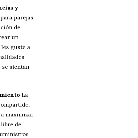
ncias y
para parejas,
ación de
rear un
 les guste a
nalidades
 se sientan
amiento
La
compartido.
ara maximizar
libre de
suministros