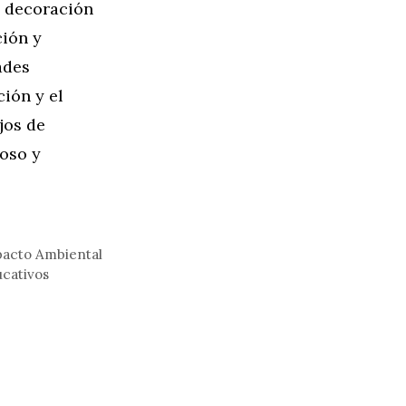
e decoración
ción y
ades
ión y el
jos de
ioso y
mpacto Ambiental
ucativos