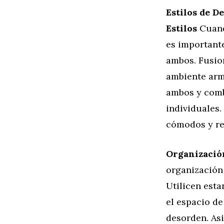
Estilos de 
Estilos
Cuando
es importante
ambos. Fusion
ambiente armo
ambos y comb
individuales
cómodos y re
Organizació
organización
Utilicen est
el espacio d
desorden. As