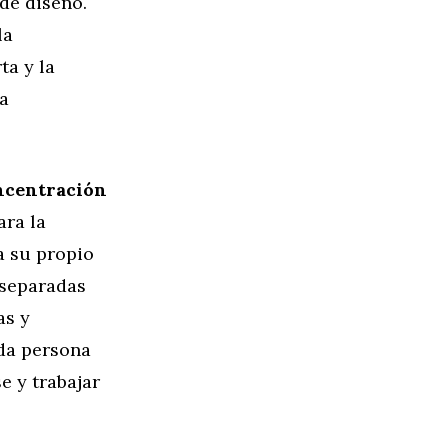
 de diseño.
la
ta y la
na
oncentración
ara la
a su propio
 separadas
as y
da persona
 y trabajar