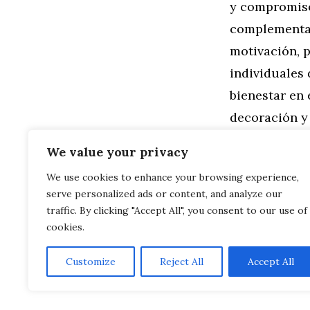
y compromiso
complementar
motivación, 
individuales 
bienestar en 
decoración y
productivo e
We value your privacy
We use cookies to enhance your browsing experience,
Categorías
General
,
Ho
serve personalized ads or content, and analyze our
Ciclo de Vid
Diseñando Cu
traffic. By clicking "Accept All", you consent to our use of
cookies.
Customize
Reject All
Accept All