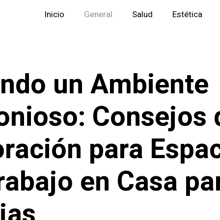
Inicio
General
Salud
Estética
ndo un Ambiente
nioso: Consejos 
ración para Espa
rabajo en Casa pa
jas