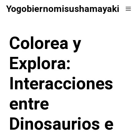
Saltar
Yogobiernomisushamayaki
Me
al
contenido
Colorea y
Explora:
Interacciones
entre
Dinosaurios e