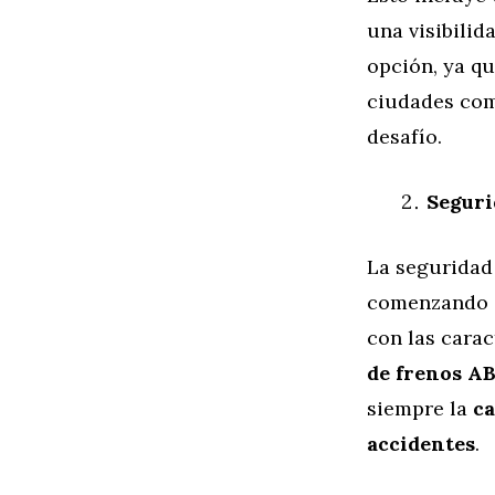
una visibili
opción, ya q
ciudades como
desafío.
Seguri
La seguridad 
comenzando a
con las cara
de frenos A
siempre la
ca
accidentes
.