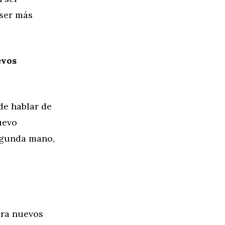
 ser más
evos
de hablar de
uevo
egunda mano,
ara nuevos