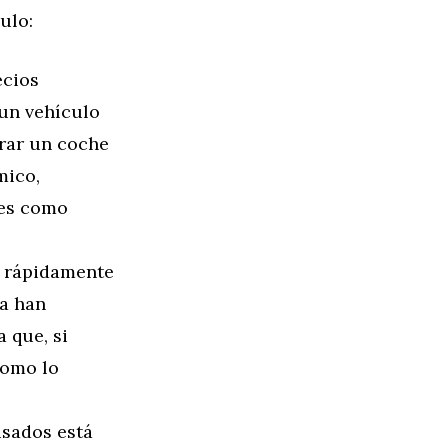
ulo:
ecios
 un vehículo
rar un coche
mico,
tes como
r rápidamente
ya han
 que, si
como lo
usados está