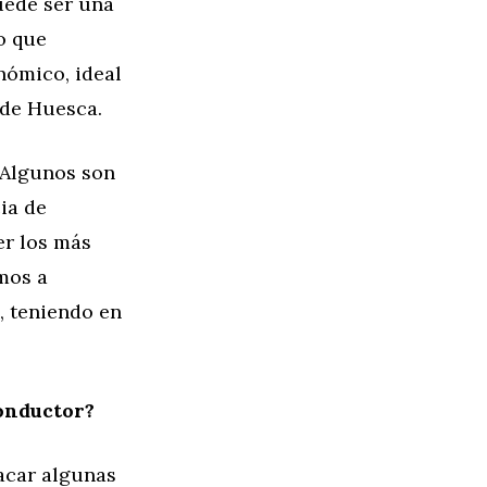
uede ser una
no que
nómico, ideal
 de Huesca.
 Algunos son
ia de
er los más
mos a
, teniendo en
onductor?
tacar algunas