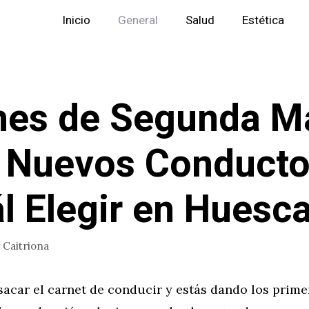
Inicio
General
Salud
Estética
hes de Segunda M
 Nuevos Conducto
l Elegir en Huesc
r
Caitriona
sacar el carnet de conducir y estás dando los prim