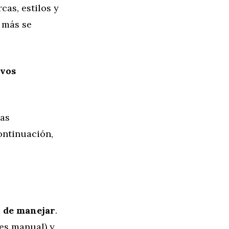
cas, estilos y
e más se
evos
nas
ontinuación,
l de manejar
.
 es manual) y