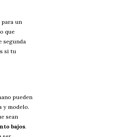
 para un
no que
de segunda
 si tu
 mano pueden
a y modelo.
ue sean
nto bajos
.
 ser