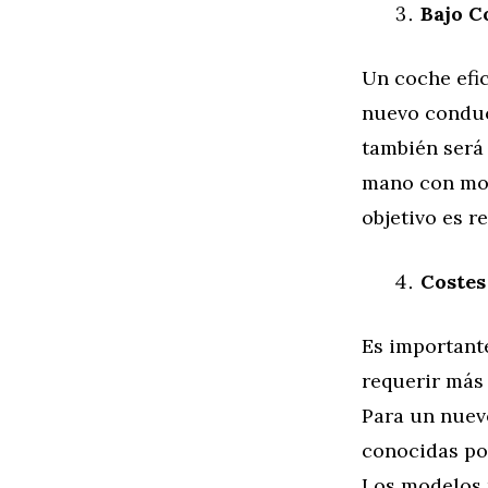
Bajo C
Un coche efi
nuevo conduct
también será
mano con mot
objetivo es r
Costes
Es important
requerir más
Para un nuev
conocidas p
Los modelos 