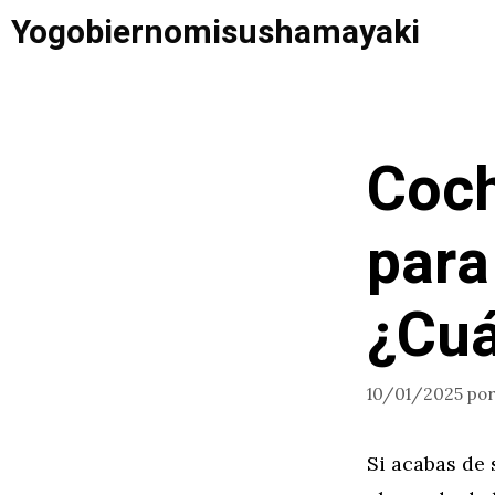
Saltar
Yogobiernomisushamayaki
al
contenido
Coc
para
¿Cuá
10/01/2025
po
Si acabas de 