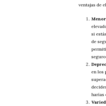
ventajas de 
Menor 
elevado
si est
de seg
permit
seguro
Depre
en los
superad
decide
harías
Varied