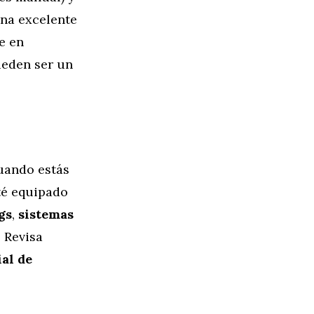
una excelente
e en
ueden ser un
cuando estás
té equipado
gs
,
sistemas
. Revisa
ial de