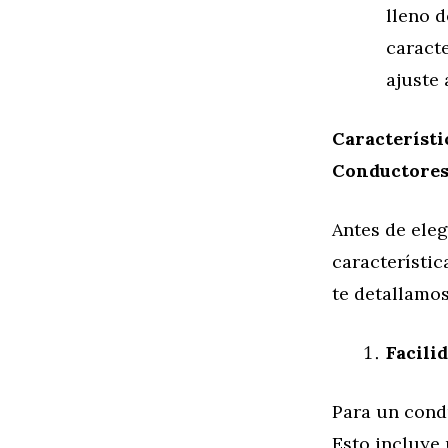
lleno d
caracte
ajuste 
Característi
Conductore
Antes de ele
característic
te detallamos
Facili
Para un cond
Esto incluye 