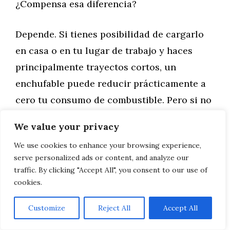
¿Compensa esa diferencia?
Depende. Si tienes posibilidad de cargarlo
en casa o en tu lugar de trabajo y haces
principalmente trayectos cortos, un
enchufable puede reducir prácticamente a
cero tu consumo de combustible. Pero si no
tienes acceso a un punto de carga o haces
We value your privacy
muchos kilómetros por carretera, acabarás
We use cookies to enhance your browsing experience,
arrastrando el peso extra de las baterías sin
serve personalized ads or content, and analyze our
aprovechar su capacidad eléctrica, lo que
traffic. By clicking "Accept All", you consent to our use of
resulta contraproducente.
cookies.
Customize
Reject All
Accept All
Para el usuario medio en Toledo, un híbrido
no enchufable (HEV) ofrece mejor equilibrio