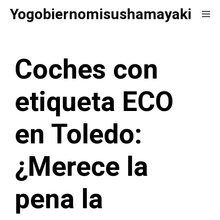
Saltar
Yogobiernomisushamayaki
Me
al
contenido
Coches con
etiqueta ECO
en Toledo:
¿Merece la
pena la