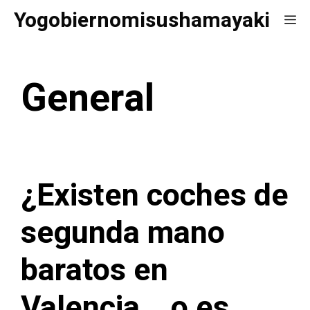
Saltar
Yogobiernomisushamayaki
Me
al
contenido
General
¿Existen coches de
segunda mano
baratos en
Valencia… o es