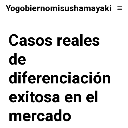
Saltar
Yogobiernomisushamayaki
Me
al
contenido
Casos reales
de
diferenciación
exitosa en el
mercado