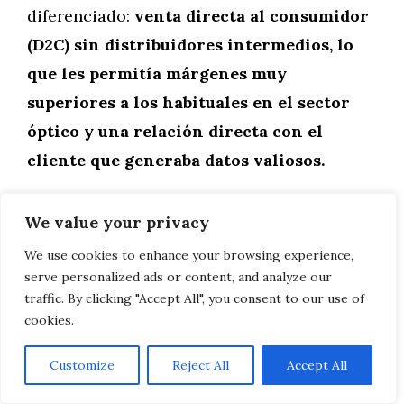
diferenciado:
venta directa al consumidor
(D2C) sin distribuidores intermedios, lo
que les permitía márgenes muy
superiores a los habituales en el sector
óptico y una relación directa con el
cliente que generaba datos valiosos.
La lección del caso Hawkers es
We value your privacy
especialmente relevante para las pymes
We use cookies to enhance your browsing experience,
españolas:
la diferenciación no requiere
serve personalized ads or content, and analyze our
necesariamente innovación en producto;
traffic. By clicking "Accept All", you consent to our use of
cookies.
puede residir en ser el primero en
adoptar un canal o una táctica de
Customize
Reject All
Accept All
marketing antes de que se sature
,