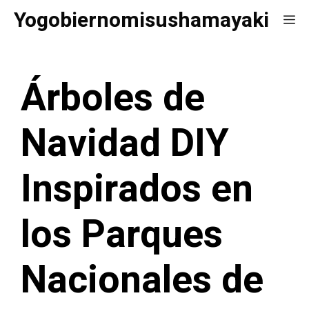
Saltar
Yogobiernomisushamayaki
Me
al
contenido
Árboles de
Navidad DIY
Inspirados en
los Parques
Nacionales de